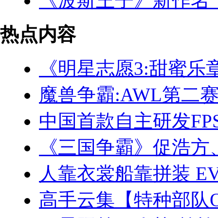
《波斯王子》新作名
热点内容
《明星志愿3:甜蜜乐
魔兽争霸:AWL第二赛
中国首款自主研发FP
《三国争霸》促浩方
人靠衣裳船靠拼装 E
高手云集【特种部队O