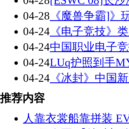
04-28
[ESWC 08
04-28
《魔兽争霸]》玩
04-24
《电子竞技》类杂
04-24
中国职业电子竞
04-24
LUq护照到手M
04-24
《冰封》中国新建战
推荐内容
人靠衣裳船靠拼装 E