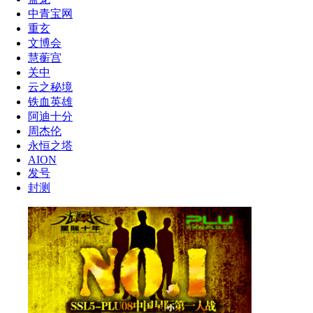
中青宝网
重玄
文博会
慧蘅宫
关中
云之秘境
铁血英雄
阿迪十分
周杰伦
永恒之塔
AION
发号
封测