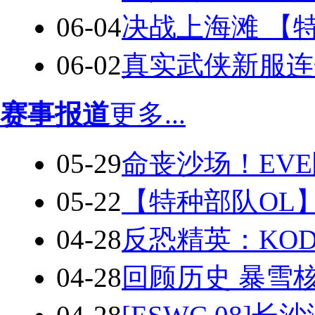
06-04
决战上海滩 【
06-02
真实武侠新服连
赛事报道
更多...
05-29
命丧沙场！EV
05-22
【特种部队OL
04-28
反恐精英：KO
04-28
回顾历史 暴雪