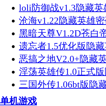
loli防御战v1.3隐藏
沧海v1.22隐藏英雄
黑暗天尊V1.2D苍
遗忘者1.5优化版隐
恶搞之地V2.0+隐藏
淫荡英雄传1.0正式
三国外传1.06bt版
单机游戏