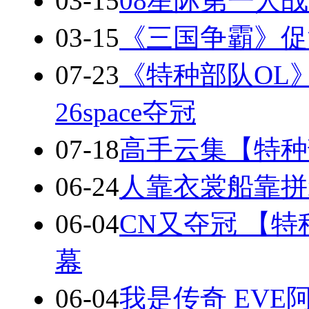
03-15
08星际第一人战
03-15
《三国争霸》促
07-23
《特种部队OL
26space夺冠
07-18
高手云集【特种
06-24
人靠衣裳船靠拼
06-04
CN又夺冠 【
幕
06-04
我是传奇 EV