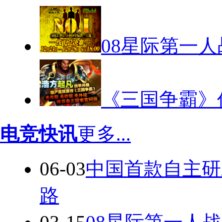
08星际第一人
《三国争霸》
电竞快讯
更多...
06-03
中国首款自主研
路