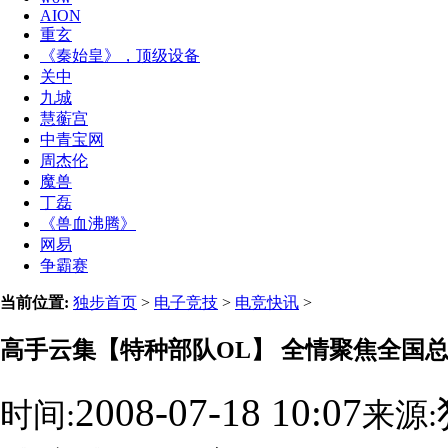
AION
重玄
《秦始皇》，顶级设备
关中
九城
慧蘅宫
中青宝网
周杰伦
魔兽
丁磊
《兽血沸腾》
网易
争霸赛
当前位置:
独步首页
>
电子竞技
>
电竞快讯
>
高手云集【特种部队OL】 全情聚焦全国
2008-07-18 10:07
时间:
来源: