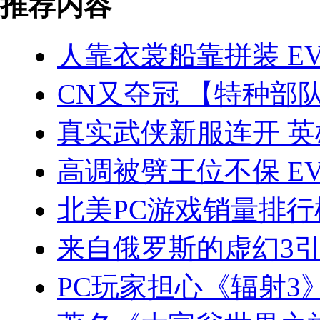
推荐内容
人靠衣裳船靠拼装 E
CN又夺冠 【特种部
真实武侠新服连开 英
高调被劈王位不保 E
北美PC游戏销量排行
来自俄罗斯的虚幻3
PC玩家担心《辐射3