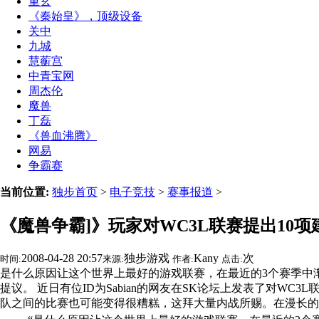
重玄
《秦始皇》，顶级设备
关中
九城
慧蘅宫
中青宝网
周杰伦
魔兽
丁磊
《兽血沸腾》
网易
争霸赛
当前位置:
独步首页
>
电子竞技
>
赛事报道
>
《魔兽争霸]》玩家对WC3L联赛提出10项
2008-04-28 20:57
独步游戏
Kany
次
时间:
来源:
作者:
点击:
是什么原因让这个世界上最好的游戏联赛，在最近的3个赛季中渐
提议。 近日有位ID为Sabian的网友在SK论坛上发表了对W
队之间的比赛也可能变得很糟糕，这拜大量内战所赐。在漫长的等待之后，发