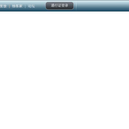
通行证登录
发放
|
独客家
|
论坛