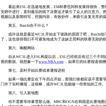
看起来ESL 在迅速地发展，EM杯赛也同样发展得很快，赞助
安静中进行，直到最后的线下决赛这才吸引了众人的注意力。然
视频以及新闻特写，挖掘内容，有效炒作，来吸引反复无常的
第五、Baschi在干什么？
或许这就是最近WC3L开始走下坡路的原因了吧，Baschi
了，这也使得我们不可避免地成为了这缺乏照料的联赛无助的
第六、唤醒网站
自从WC3L进入ESL构架以后，ESL已经前后有过三个不
善的数据。就想象一下
www.NBA.com
，如果它的比赛报道很糟
第七、及时开始比赛或者通报进程
如果一场比赛定在下午四点开始，那我们谁都应该不需要等上个
门作了实时播报，这很棒，或许WC3L也能做一些类似的工作。
第八、引入新地图
你不需要等待暴雪那么做。MBC和OGN在韩国是比赛地图库