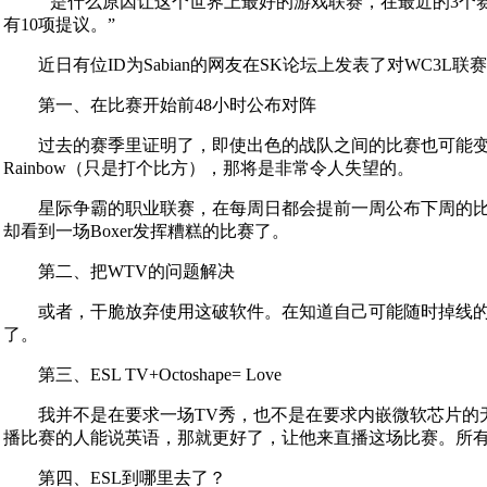
“是什么原因让这个世界上最好的游戏联赛，在最近的3个赛季
有10项提议。”
近日有位ID为Sabian的网友在SK论坛上发表了对WC3L
第一、在比赛开始前48小时公布对阵
过去的赛季里证明了，即使出色的战队之间的比赛也可能变得很糟糕，这
Rainbow（只是打个比方），那将是非常令人失望的。
星际争霸的职业联赛，在每周日都会提前一周公布下周的比赛对
却看到一场Boxer发挥糟糕的比赛了。
第二、把WTV的问题解决
或者，干脆放弃使用这破软件。在知道自己可能随时掉线的情
了。
第三、ESL TV+Octoshape= Love
我并不是在要求一场TV秀，也不是在要求内嵌微软芯片的无
播比赛的人能说英语，那就更好了，让他来直播这场比赛。所有
第四、ESL到哪里去了？