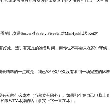
么组织者没有能够及时作出反应？作为魔兽的Fans，这里我
r对SaSe，FiveStar对MinHyuk以及Kei对
很有好处。选手有充足的准备时间，而你也不再会呆在家中守候，
我最糟糕的一点就是，我已经很久很久没有看到一场完整的比赛
没有别的什么成本（当然宽带除外）。如果那个在自己电脑上直
如果WTV坏掉的话（事实上它一直在坏）。