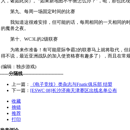
入，诸如此类）。“如果新地图不平衡怎么办？”，呃，那也比现在
第九、每周一场固定时间的比赛
我知道这很难安排，但可能的话，每周相同的一天相同的时间
的魔兽之夜。
第十、WC3L的2级联赛
为将来作准备！有可能星际争霸2的联赛马上就将取代，但就
得不说，最近亚洲战队的加入使资格赛有趣多了），而且在常
(编辑：独步游戏)
------分隔线----------------------------
上一篇：
《电子竞技》类杂志与Fnatic俱乐部 结盟
下一篇：
[ESWC 08]长沙济南天津赛区出线名单公布
收藏
挑错
推荐
打印