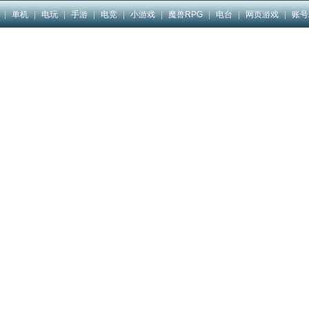
|
单机
|
电玩
|
手游
|
电竞
|
小游戏
|
魔兽RPG
|
电台
|
网页游戏
|
账号